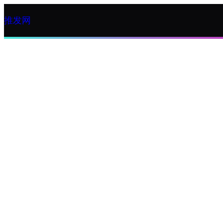
跳
推发网
至
内
容